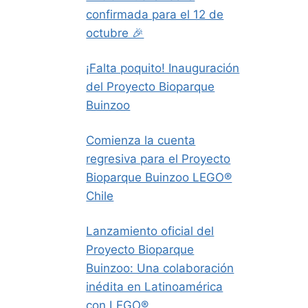
confirmada para el 12 de
octubre 🎉
¡Falta poquito! Inauguración
del Proyecto Bioparque
Buinzoo
Comienza la cuenta
regresiva para el Proyecto
Bioparque Buinzoo LEGO®
Chile
Lanzamiento oficial del
Proyecto Bioparque
Buinzoo: Una colaboración
inédita en Latinoamérica
con LEGO®